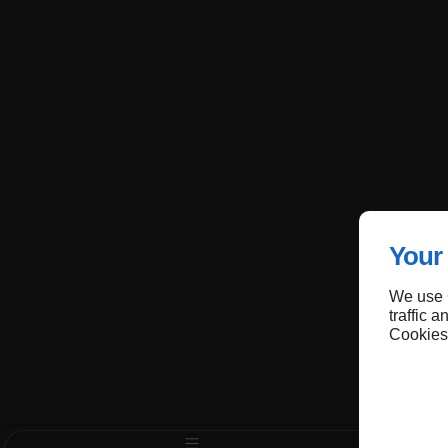
Your 
We use C
traffic 
Cookies